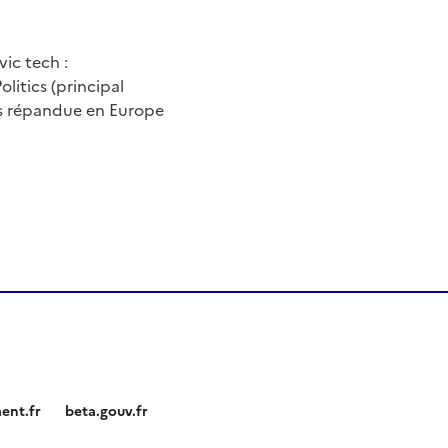
ic tech :
itics (principal
us répandue en Europe
ent.fr
beta.gouv.fr